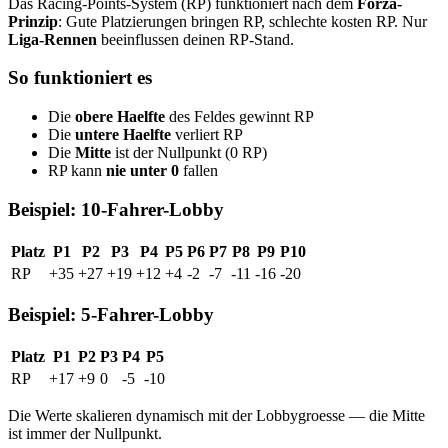
Das Racing-Points-System (RP) funktioniert nach dem
Forza-
Prinzip
: Gute Platzierungen bringen RP, schlechte kosten RP. Nur
Liga-Rennen
beeinflussen deinen RP-Stand.
So funktioniert es
Die
obere Haelfte
des Feldes gewinnt RP
Die
untere Haelfte
verliert RP
Die
Mitte
ist der Nullpunkt (0 RP)
RP kann
nie unter 0
fallen
Beispiel: 10-Fahrer-Lobby
Platz
P1
P2
P3
P4
P5
P6
P7
P8
P9
P10
RP
+35
+27
+19
+12
+4
-2
-7
-11
-16
-20
Beispiel: 5-Fahrer-Lobby
Platz
P1
P2
P3
P4
P5
RP
+17
+9
0
-5
-10
Die Werte skalieren dynamisch mit der Lobbygroesse — die Mitte
ist immer der Nullpunkt.