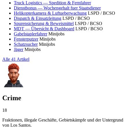
Truck Logistics — Spedition & Fernfahrer
Dienstbonus — Wochengehalt fuer Staatsdiener
Helikopterkamera & Luftueberwachung
LSPD / BCSO
Dispatch & Einsatzleitung
LSPD / BCSO
Spurensicherung & Beweismittel
LSPD / BCSO
MDT — Übersicht & Dashboard
LSPD / BCSO
Gabelstaplerfahrer
Minijobs
Fensterputzer
Minijobs
Schatzsucher
Minijobs
Jäger
Minijobs
Alle 41 Artikel
Crime
18
Fraktionen, illegale Geschäfte, Gebietskämpfe und der Untergrund
von Los Santos.