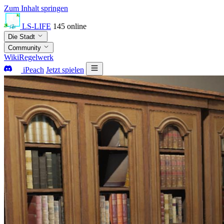
Zum Inhalt springen
LS-LIFE
145
online
Die Stadt
Community
Wiki
Regelwerk
iPeach
Jetzt spielen