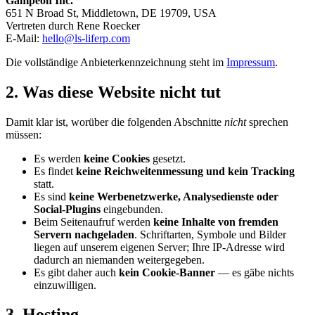
Gampeon Inc.
651 N Broad St, Middletown, DE 19709, USA
Vertreten durch Rene Roecker
E-Mail:
hello@ls-liferp.com
Die vollständige Anbieterkennzeichnung steht im
Impressum
.
2. Was diese Website nicht tut
Damit klar ist, worüber die folgenden Abschnitte
nicht
sprechen
müssen:
Es werden
keine Cookies
gesetzt.
Es findet
keine Reichweitenmessung und kein Tracking
statt.
Es sind
keine Werbenetzwerke, Analysedienste oder
Social-Plugins
eingebunden.
Beim Seitenaufruf werden
keine Inhalte von fremden
Servern nachgeladen
. Schriftarten, Symbole und Bilder
liegen auf unserem eigenen Server; Ihre IP-Adresse wird
dadurch an niemanden weitergegeben.
Es gibt daher auch
kein Cookie-Banner
— es gäbe nichts
einzuwilligen.
3. Hosting