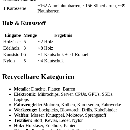
~162 Aluminiumbarren, ~156 Silberbarren, ~39
1 Karosserie
Platinbarren
Holz & Kunststoff
Eingabe
Menge
Ergebnis
Holzfaser
5
~2 Holz
Edelholz
3
~8 Holz
Kunststoff
6
~1 Kautschuk + ~1 Rohoel
Nylon
5
~4 Kautschuk
Recycelbare Kategorien
Metalle:
Draehte, Platten, Barren
Elektronik:
Mikrochips, Server, CPUs, GPUs, SSDs,
Laptops
Fahrzeugteile:
Motoren, Kolben, Karosserien, Fahrwerke
Werkzeuge:
Lockpicks, Blowtorch, Drills, Kabelbinder
Waffen:
Messer, Knueppel, Molotow, Sprengstoff
Textilien:
Stoff, Kevlar, Leder, Nylon
Holz:
Holzfaser, Edelholz, Papier