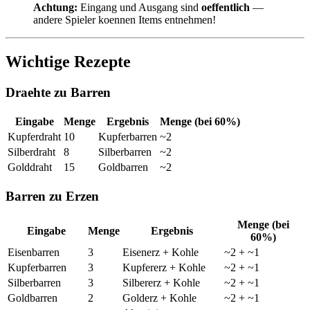
Achtung:
Eingang und Ausgang sind
oeffentlich
—
andere Spieler koennen Items entnehmen!
Wichtige Rezepte
Draehte zu Barren
Eingabe
Menge
Ergebnis
Menge (bei 60%)
Kupferdraht
10
Kupferbarren
~2
Silberdraht
8
Silberbarren
~2
Golddraht
15
Goldbarren
~2
Barren zu Erzen
Menge (bei
Eingabe
Menge
Ergebnis
60%)
Eisenbarren
3
Eisenerz + Kohle
~2 + ~1
Kupferbarren
3
Kupfererz + Kohle
~2 + ~1
Silberbarren
3
Silbererz + Kohle
~2 + ~1
Goldbarren
2
Golderz + Kohle
~2 + ~1