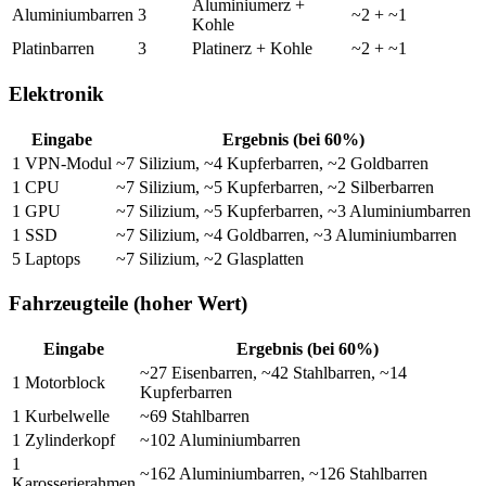
Aluminiumerz +
Aluminiumbarren
3
~2 + ~1
Kohle
Platinbarren
3
Platinerz + Kohle
~2 + ~1
Elektronik
Eingabe
Ergebnis (bei 60%)
1 VPN-Modul
~7 Silizium, ~4 Kupferbarren, ~2 Goldbarren
1 CPU
~7 Silizium, ~5 Kupferbarren, ~2 Silberbarren
1 GPU
~7 Silizium, ~5 Kupferbarren, ~3 Aluminiumbarren
1 SSD
~7 Silizium, ~4 Goldbarren, ~3 Aluminiumbarren
5 Laptops
~7 Silizium, ~2 Glasplatten
Fahrzeugteile (hoher Wert)
Eingabe
Ergebnis (bei 60%)
~27 Eisenbarren, ~42 Stahlbarren, ~14
1 Motorblock
Kupferbarren
1 Kurbelwelle
~69 Stahlbarren
1 Zylinderkopf
~102 Aluminiumbarren
1
~162 Aluminiumbarren, ~126 Stahlbarren
Karosserierahmen