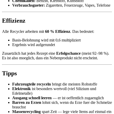
Chemikalien:
Benzin, Klebstoff, Kunststoff
Verbrauchsgueter:
Zigaretten, Feuerzeuge, Vapes, Telefone
Effizienz
Alle Recycler arbeiten mit
60 % Effizienz
. Das bedeutet:
Basis-Belohnung wird mit 0,6 multipliziert
Ergebnis wird aufgerundet
Zusaetzlich hat jedes Rezept eine
Erfolgschance
(meist 92–98 %).
Es ist also moeglich, dass ein Nebenprodukt nicht erscheint.
Tipps
Fahrzeugteile recyceln
bringt die meisten Rohstoffe
Elektronik
ist besonders wertvoll (viel Silizium und
Edelmetalle)
Ausgang schnell leeren
— er ist oeffentlich zugaenglich
Barren zu Erzen
lohnt sich, wenn du Erze fuer die Schmelze
brauchst
Massenrecycling
spart Zeit — lege viele Items auf einmal ein