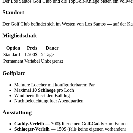
Der Los Santos Golf Club und die TopGolf-Anlage bieten ein vollwerti
Standort
Der Golf Club befindet sich im Westen von Los Santos — auf der Kart
Mitgliedschaft
Option
Preis
Dauer
Standard
1.500$
5 Tage
Permanent
Variabel
Unbegrenzt
Golfplatz
Mehrere Loecher mit konfigurierbarem Par
Maximal
10 Schlaege
pro Loch
Wind beeinflusst den Ballflug
Nachtbeleuchtung fuer Abendpartien
Ausstattung
Caddy-Verleih
— 300$ fuer einen Golf-Caddy zum Fahren
Schlaeger-Verleih
— 150$ (falls keine eigenen vorhanden)