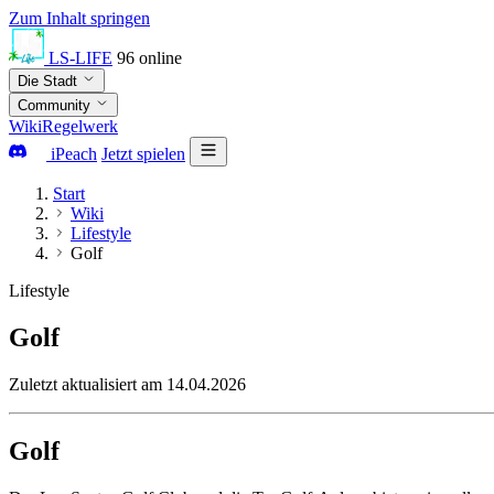
Zum Inhalt springen
LS-LIFE
96
online
Die Stadt
Community
Wiki
Regelwerk
iPeach
Jetzt spielen
Start
Wiki
Lifestyle
Golf
Lifestyle
Golf
Zuletzt aktualisiert am 14.04.2026
Golf