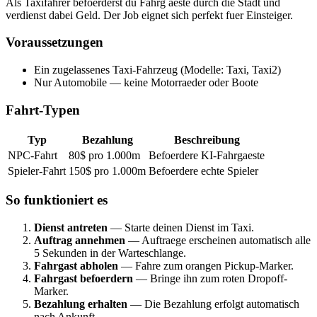
Als Taxifahrer befoerderst du Fahrg aeste durch die Stadt und
verdienst dabei Geld. Der Job eignet sich perfekt fuer Einsteiger.
Voraussetzungen
Ein zugelassenes Taxi-Fahrzeug (Modelle: Taxi, Taxi2)
Nur Automobile — keine Motorraeder oder Boote
Fahrt-Typen
Typ
Bezahlung
Beschreibung
NPC-Fahrt
80$ pro 1.000m
Befoerdere KI-Fahrgaeste
Spieler-Fahrt
150$ pro 1.000m
Befoerdere echte Spieler
So funktioniert es
Dienst antreten
— Starte deinen Dienst im Taxi.
Auftrag annehmen
— Auftraege erscheinen automatisch alle
5 Sekunden in der Warteschlange.
Fahrgast abholen
— Fahre zum orangen Pickup-Marker.
Fahrgast befoerdern
— Bringe ihn zum roten Dropoff-
Marker.
Bezahlung erhalten
— Die Bezahlung erfolgt automatisch
nach Ankunft.